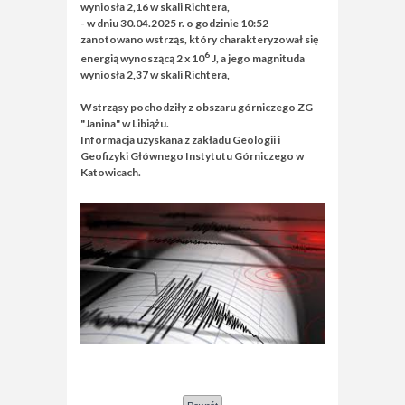
wyniosła 2,16 w skali Richtera,
- w dniu 30.04.2025 r. o godzinie 10:52
zanotowano wstrząs, który charakteryzował się
6
energią wynoszącą 2 x 10
J, a jego magnituda
wyniosła 2,37 w skali Richtera,
Wstrząsy pochodziły z obszaru górniczego ZG
"Janina" w Libiążu.
Informacja uzyskana z zakładu Geologii i
Geofizyki Głównego Instytutu Górniczego w
Katowicach.