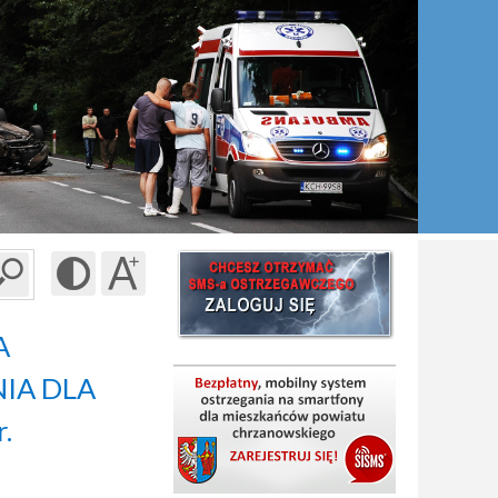
A
IA DLA
.