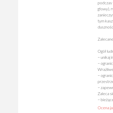
podczas 
głowy), 
zanieczy
tym kasz
dusznośc
Zalecane
Ogół lud
− unikaj
− ograni
Wrażliwe
− ograni
przestrze
− zapewni
Zaleca si
− bieżąc
Ocena ja