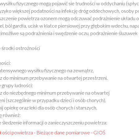
wysiłku fizycznego mogą pojawić sie trudności w oddychaniu (spłyc
ryzyko większej podatności na infekcję dróg oddechowych, osoby 
szczenie powietrza ozonem mogą odczuwać podrażnienie układu
el, ból gardła, ucisk w klatce piersiowej przy głębokim wdechu, nap
imożliwe są podrażnienia i swędzenie oczu, podrażnienie śluzuwek
 środki ostrożności
ności:
 intensywnego wysiłku fizycznego na zewnątrz,
cz do minimum przebywanie na otwartej przestrzeni.
 grupy ludności:
cz do niezbędnego minimum przebywanie na otwartej
ni (szczególnie w przypadku dzieci i osób chorych),
j opiekę oraz leki dla osób chorych i starszych.
ę również:
e śledzenie informacji o zanieczyszczeniu powietrza:
kości powietrza - Bieżące dane pomiarowe - GIOŚ