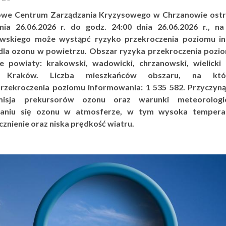
we Centrum Zarządzania Kryzysowego w Chrzanowie ostrz
nia 26.06.2026 r. do godz. 24:00 dnia 26.06.2026 r., na
wskiego może wystąpć ryzyko przekroczenia poziomu i
dla ozonu w powietrzu. Obszar ryzyka przekroczenia pozi
e powiaty: krakowski, wadowicki, chrzanowski, wielicki 
o Kraków. Liczba mieszkańców obszaru, na któ
rzekroczenia poziomu informowania: 1 535 582. Przyczyną
misja prekursorów ozonu oraz warunki meteorologic
aniu się ozonu w atmosferze, w tym wysoka temperat
znienie oraz niska prędkość wiatru.