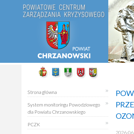
POWI
Strona główna
PRZ
System monitoringu Powodziowego
dla Powiatu Chrzanowskiego
OZON
PCZK
2026-06