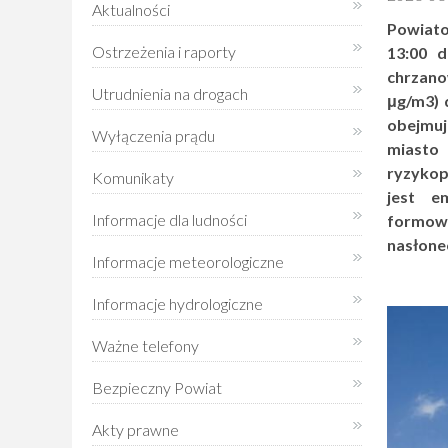
Aktualności
Powiato
Ostrzeżenia i raporty
13:00 d
chrzano
Utrudnienia na drogach
μg/m3) 
obejmuj
Wyłączenia prądu
miast
ryzykop
Komunikaty
jest e
Informacje dla ludności
formow
nasłonec
Informacje meteorologiczne
Informacje hydrologiczne
Ważne telefony
Bezpieczny Powiat
Akty prawne