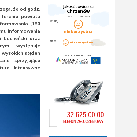
ega, że od godz.
 terenie powiatu
nformowania (180
omu informowania
i bocheński oraz
rym występuje
 wysokich stężeń
zne sprzyjające
ura, intensywne